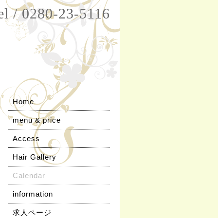
el / 0280-23-5116
Home
menu & price
Access
Hair Gallery
Calendar
information
求人ページ