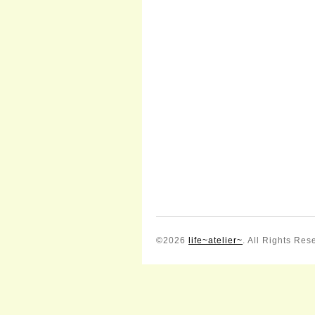
©2026
life~atelier~
. All Rights Res