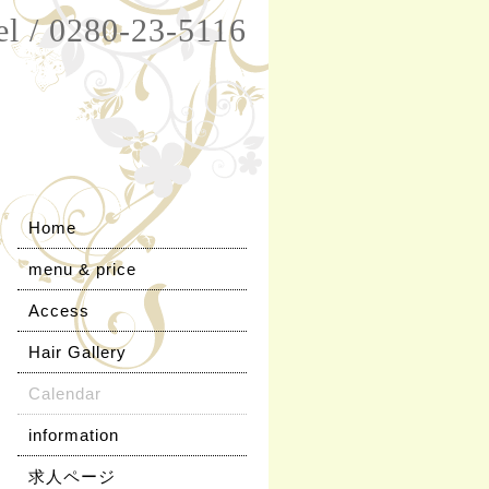
el / 0280-23-5116
Home
menu & price
Access
Hair Gallery
Calendar
information
求人ページ