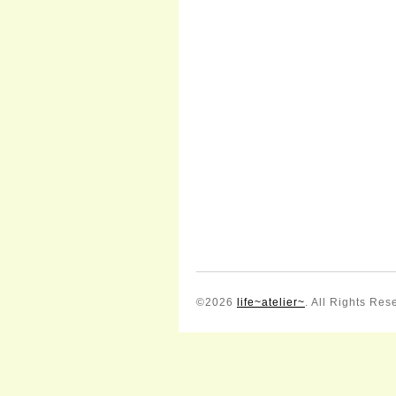
©2026
life~atelier~
. All Rights Res