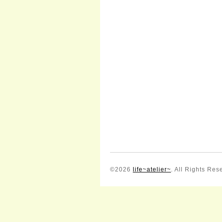
©2026
life~atelier~
. All Rights Res