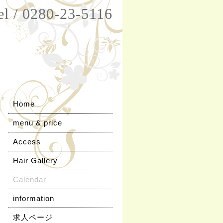
el / 0280-23-5116
Home
menu & price
Access
Hair Gallery
Calendar
information
求人ページ