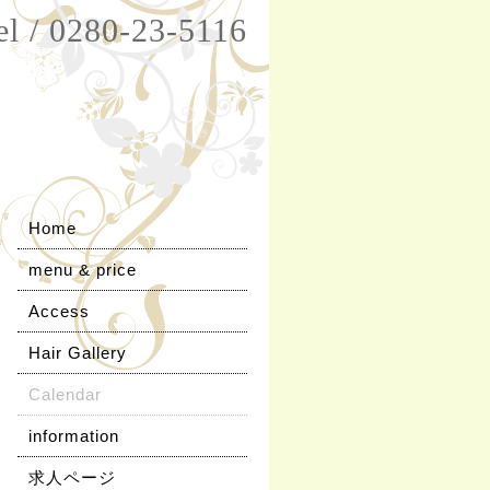
el / 0280-23-5116
Home
menu & price
Access
Hair Gallery
Calendar
information
求人ページ