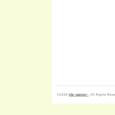
©2026
life~atelier~
. All Rights Res