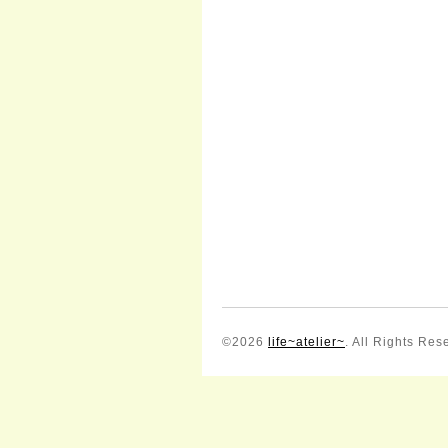
©2026
life~atelier~
. All Rights Res