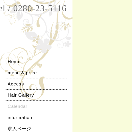
el / 0280-23-5116
Home
menu & price
Access
Hair Gallery
Calendar
information
求人ページ