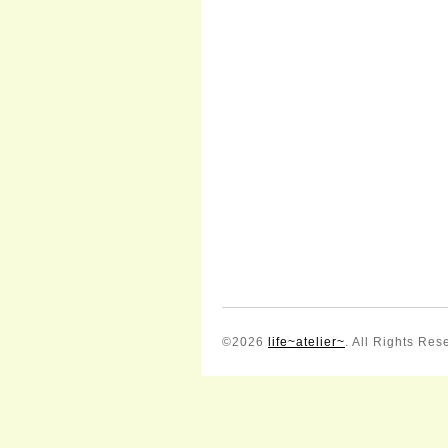
©2026
life~atelier~
. All Rights Res