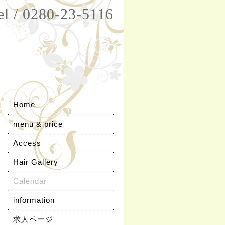
el / 0280-23-5116
Home
menu & price
Access
Hair Gallery
Calendar
information
求人ページ