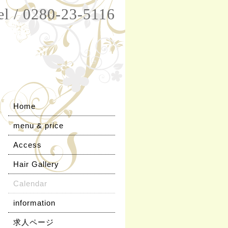
el / 0280-23-5116
Home
menu & price
Access
Hair Gallery
Calendar
information
求人ページ