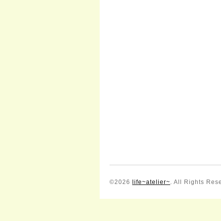
©2026
life~atelier~
. All Rights Res