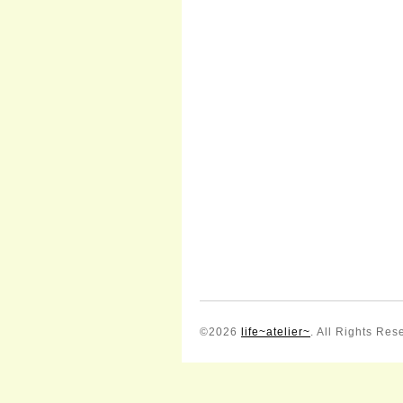
©2026
life~atelier~
. All Rights Res