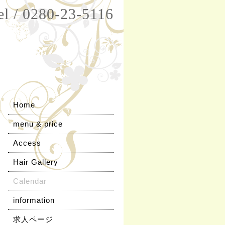
el / 0280-23-5116
Home
menu & price
Access
Hair Gallery
Calendar
information
求人ページ