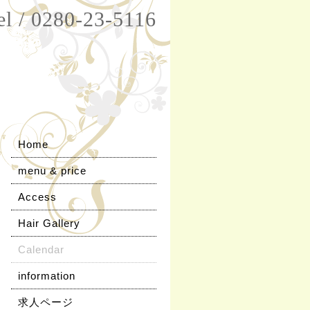
el / 0280-23-5116
Home
menu & price
Access
Hair Gallery
Calendar
information
求人ページ