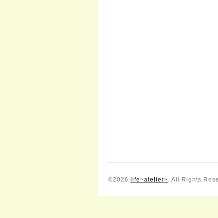
©2026
life~atelier~
. All Rights Res