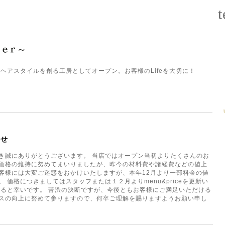
t
ヘアスタイルを創る工房としてオープン。お客様のLifeを大切に！
らせ
き誠にありがとうございます。 当店ではオープン当初よりたくさんのお
価格の維持に努めてまいりましたが、昨今の材料費や諸経費などの値上
客様には大変ご迷惑をおかけいたしますが、本年12月より一部料金の値
 価格につきましてはスタッフまたは１２月よりmenu&priceを更新い
けると幸いです。 苦渋の決断ですが、今後ともお客様にご満足いただける
スの向上に努めて参りますので、何卒ご理解を賜りますようお願い申し