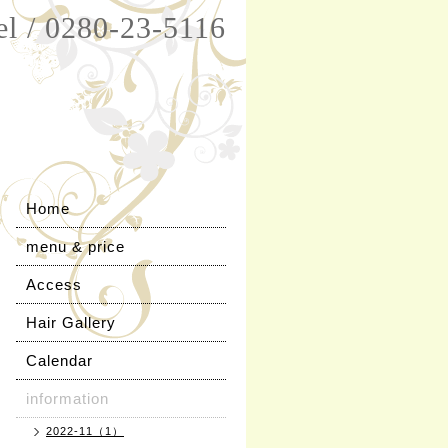
el / 0280-23-5116
Home
menu & price
Access
Hair Gallery
Calendar
information
2022-11（1）