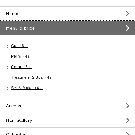
Home
menu & price
Cut（6）
Perm（4）
Color（5）
Treatment & Spa（4）
Set & Make（4）
Access
Hair Gallery
Calendar